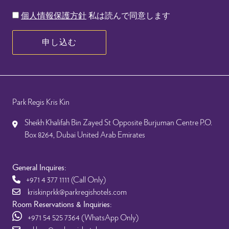
個人情報保護方針
私は読んで同意します
申し込む
Park Regis Kris Kin
Sheikh Khalifah Bin Zayed St Opposite Burjuman Centre P.O.
Box 8264, Dubai United Arab Emirates
General Inquires:
+971 4 377 1111
(Call Only)
kriskinprkk@parkregishotels.com
Room Reservations & Inquiries:
+971 54 525 7364
(WhatsApp Only)