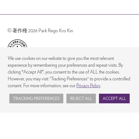
© 著作権 2026 Park Regis Kris Kin
We use cookies on our website to give you the most relevant
experience by remembering your preferences and repeat visits. By
clicking “Accept All”, you consent to the use of ALL the cookies.
However, you may visit "Tracking Preferences" to provide a controlled
consent. For more information, see our
Privacy Policy
.
TRACKING PREFERENCES
REJECT ALL
ACCEPT ALL