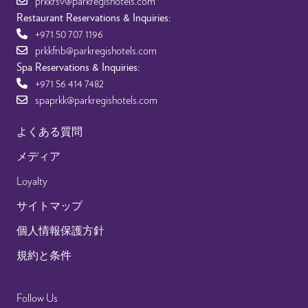
prkkrsv@parkregishotels.com
Restaurant Reservations & Inquiries:
+971 50 707 1196
prkkfnb@parkregishotels.com
Spa Reservations & Inquiries:
+971 56 414 7482
spaprkk@parkregishotels.com
よくある質問
メディア
Loyalty
サイトマップ
個人情報保護方針
規約と条件
Follow Us